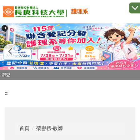
跳
護理系
到
主
要
內
容
區
聯登
:::
首頁
榮譽榜-教師