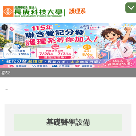
跳
護理系
到
主
要
內
容
區
聯登
:::
基礎醫學設備