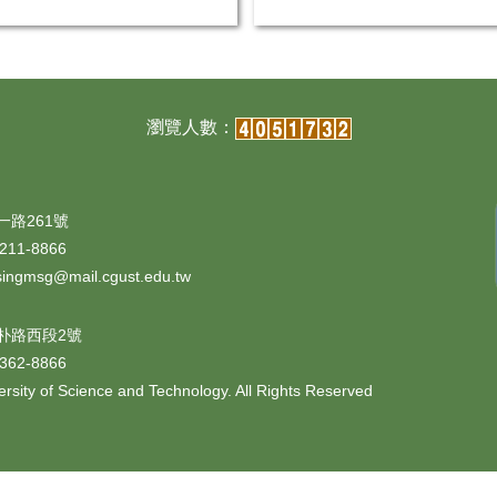
一路261號
11-8866
@mail.cgust.edu.tw
朴路西段2號
62-8866
sity of Science and Technology. All Rights Reserved