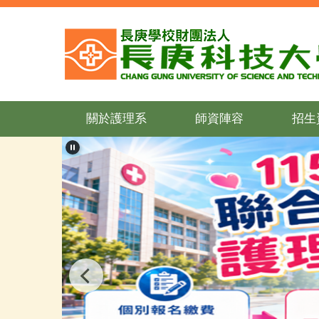
跳
到
主
要
內
容
區
關於護理系
師資陣容
招生