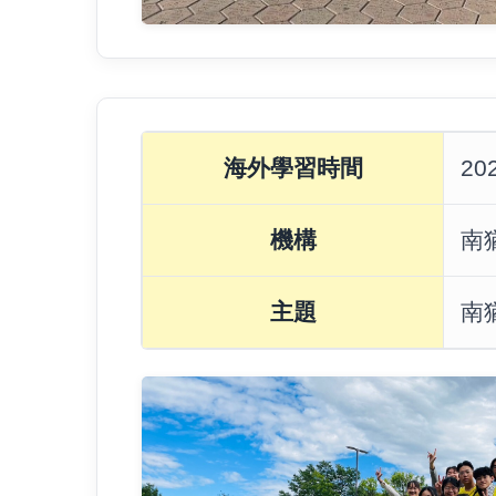
1
海外學習時間
202
1
2
機構
南
年
度
主題
南
海
外
實
習
-