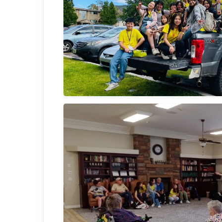
南
猶
他
州
立
大
學
計
畫
資
訊
表