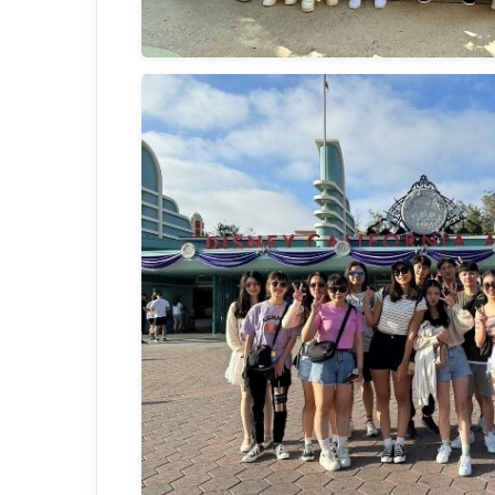
地
牙
哥
分
校
計
畫
資
訊
表