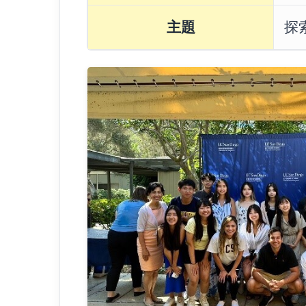
度
主題
探
海
外
實
習
-
美
國
加
州
大
學
聖