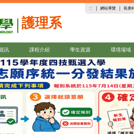
:::
網站導覽
長庚
護理系
資訊
課程介紹
學生資源
環境場域