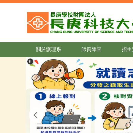
跳
到
主
要
內
容
區
關於護理系
師資陣容
招生