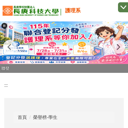
跳
護理系
到
主
要
內
容
區
聯登
:::
首頁
榮譽榜-學生