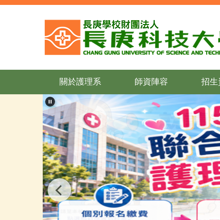
跳
到
主
要
內
容
區
關於護理系
師資陣容
招生