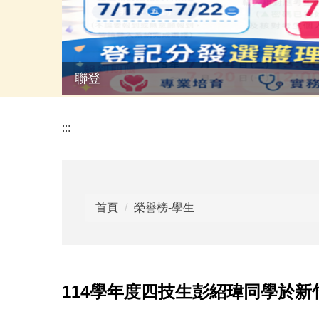
聯登
:::
首頁
榮譽榜-學生
114學年度四技生彭紹瑋同學於