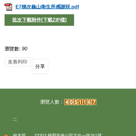
E7梯次龜山衛生所感謝狀.pdf
批次下載附件[下載ZIP檔]
瀏覽數:
90
友善列印
分享
:::
校本部 33303 桃園市龜山區文化一路261號