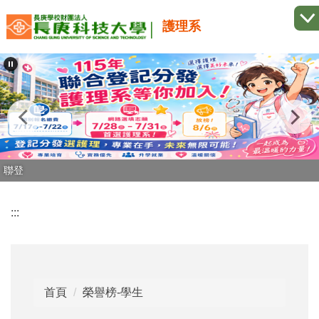
跳
護理系
到
主
要
內
容
區
聯登
:::
首頁
榮譽榜-學生