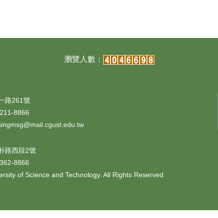
一路261號
11-8866
@mail.cgust.edu.tw
朴路西段2號
62-8866
sity of Science and Technology. All Rights Reserved