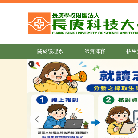
跳
到
主
要
內
容
區
關於護理系
師資陣容
招生