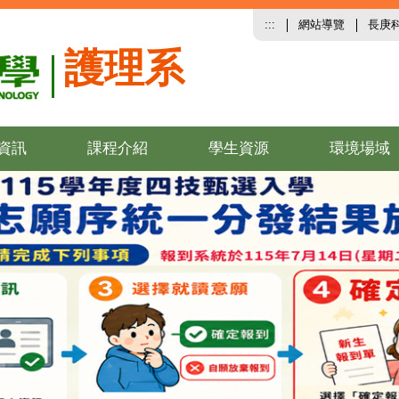
:::
網站導覽
長庚
護理系
資訊
課程介紹
學生資源
環境場域