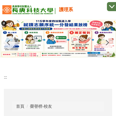
跳
護理系
到
主
要
內
容
區
:::
首頁
榮譽榜-校友