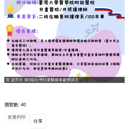
賀 趙芳欣 第9屆台灣兒童醫療奉獻獎得主
瀏覽數:
40
友善列印
分享