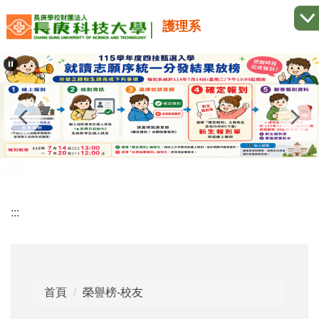
跳
護理系
到
主
要
內
容
區
:::
首頁
榮譽榜-校友