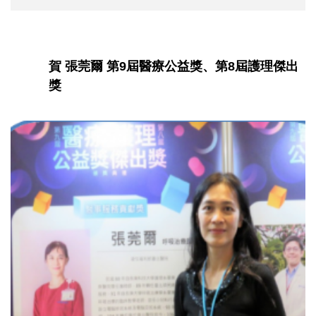
賀 張莞爾 第9屆醫療公益獎、第8屆護理傑出
獎