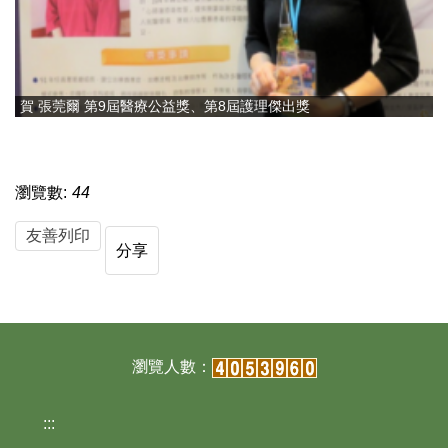
賀 張莞爾 第9屆醫療公益獎、第8屆護理傑出獎
瀏覽數:
44
友善列印
分享
:::