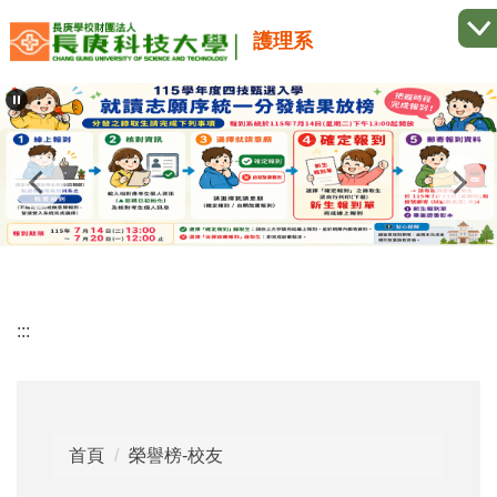
跳
護理系
到
主
要
內
容
區
:::
首頁
榮譽榜-校友