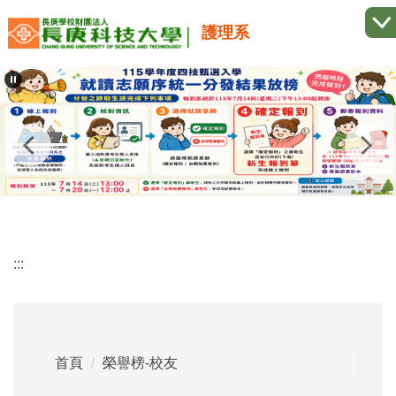
跳
護理系
到
主
要
內
容
區
:::
首頁
榮譽榜-校友