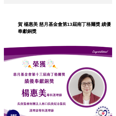
賀 楊惠美 慈月基金會第13屆南丁格爾獎 績優
奉獻銅獎